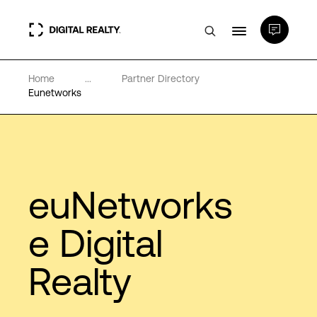
Home
...
Partner Directory
Data center
Eunetworks
PlatformDIGITAL®
Partner
euNetworks
Competenze e Risorse
e Digital
Realty
Chi Siamo
Language