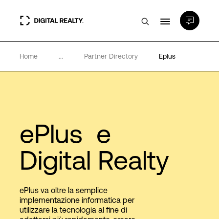
Home
...
Partner Directory
Eplus
Data center
PlatformDIGITAL®
Partner
ePlus e
Digital Realty
Competenze e Risorse
Chi Siamo
ePlus va oltre la semplice
implementazione informatica per
utilizzare la tecnologia al fine di
Language