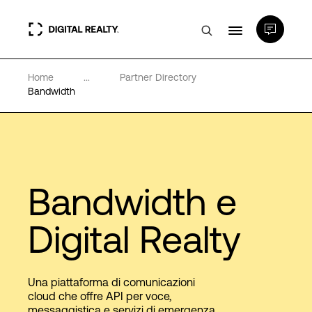
Home
...
Partner Directory
Data center
Bandwidth
PlatformDIGITAL®
Partner
Bandwidth e
Competenze e Risorse
Digital Realty
Chi Siamo
Una piattaforma di comunicazioni
cloud che offre API per voce,
messaggistica e servizi di emergenza
Language