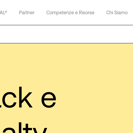
TAL®
Partner
Competenze e Risorse
Chi Siamo
ack e
alty