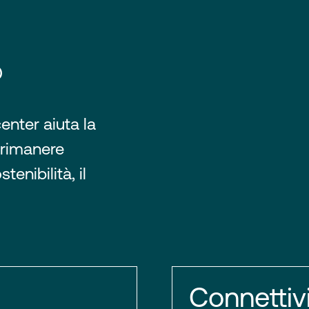
®
enter aiuta la
 rimanere
tenibilità, il
Connettiv