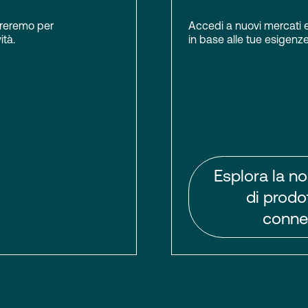
boreremo per
Accedi a nuovi mercati e 
ità.
in base alle tue esigenze.
Esplora la no
di prodot
connet