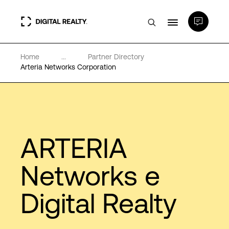
Home
...
Partner Directory
Data center
Arteria Networks Corporation
PlatformDIGITAL®
Partner
ARTERIA
Competenze e Risorse
Networks e
Digital Realty
Chi Siamo
Language