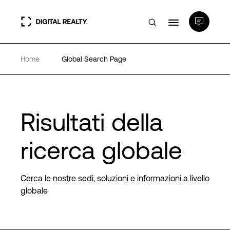
Home
Global Search Page
Data center
PlatformDIGITAL®
Risultati della
Partner
ricerca globale
Competenze e Risorse
Cerca le nostre sedi, soluzioni e informazioni a livello
globale
Chi Siamo
Language