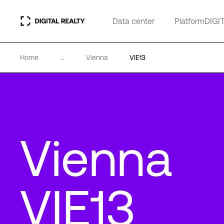
Data center
PlatformDIGI
Home
...
Vienna
VIE13
Vienna
VIE13