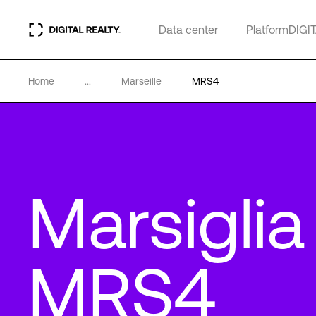
Data center
PlatformDIGI
Home
...
Marseille
MRS4
Marsiglia
MRS4