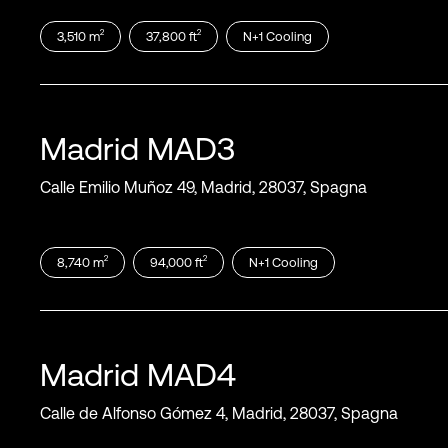
2
2
3,510
m
37,800
ft
N+1
Cooling
Madrid
MAD3
Calle Emilio Muñoz 49, Madrid, 28037, Spagna
2
2
8,740
m
94,000
ft
N+1
Cooling
Madrid
MAD4
Calle de Alfonso Gómez 4, Madrid, 28037, Spagna