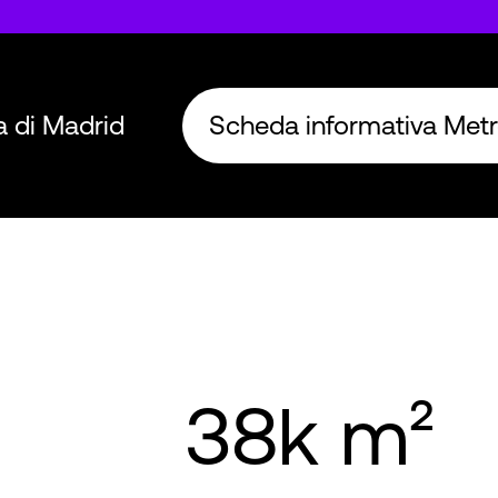
a di Madrid
Scheda informativa Met
38k m²