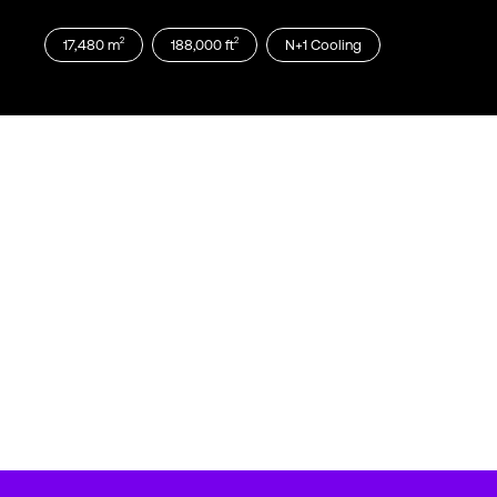
2
2
17,480
m
188,000
ft
N+1
Cooling