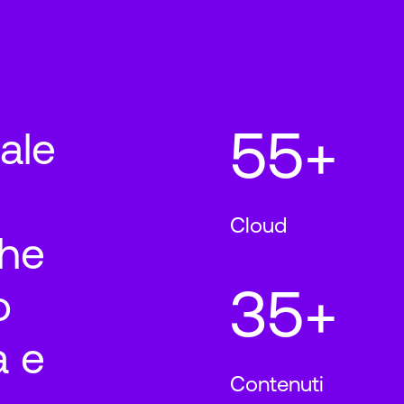
55+
tale
Cloud
che
35+
o
a e
Contenuti