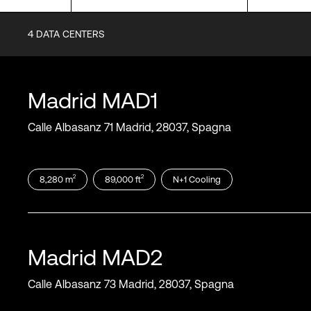
4
DATA CENTERS
Certifications
ISO 9001
ISO 14001
Madrid
MAD1
ISO 22301
ISO 27001
Calle Albasanz 71 Madrid, 28037, Spagna
PCI DSS
ISO 50001
ISO 20000-1
ENS
SOC 1
SOC 2
2
2
8,280
m
89,000
ft
N+1
Cooling
Vedi di più
Madrid
MAD2
Calle Albasanz 73 Madrid, 28037, Spagna