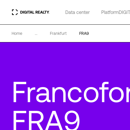
Data center
PlatformDIGI
Home
...
Frankfurt
FRA9
Francofo
FRA9