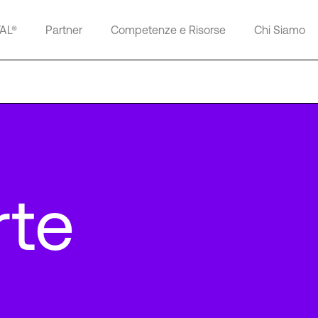
TAL®
Partner
Competenze e Risorse
Chi Siamo
rte