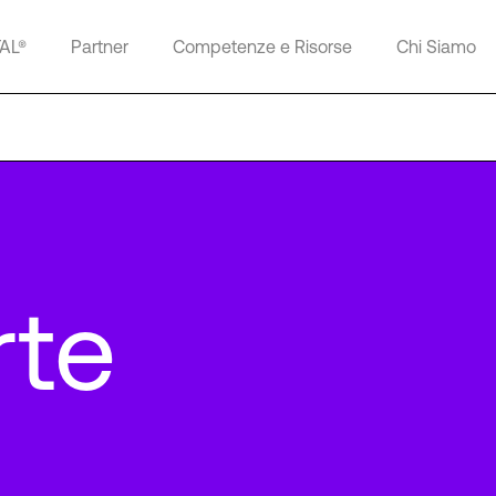
TAL®
Partner
Competenze e Risorse
Chi Siamo
rte