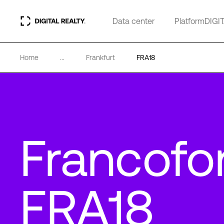
Data center
PlatformDIGI
Home
...
Frankfurt
FRA18
Francofo
FRA18