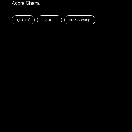
Accra Ghana
2
2
1,100
m
11,800
ft
N+2
Cooling