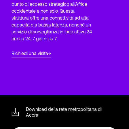
punto di accesso strategico all'Africa
occidentale e non solo. Questa
struttura offre una connettività ad alta
Accesso
capacità e a bassa latenza, nonché un
servizio di sorveglianza in loco attivo 24
ore su 24, 7 giorni su 7.
Richiedi una visita
Download della rete metropolitana di
Accra