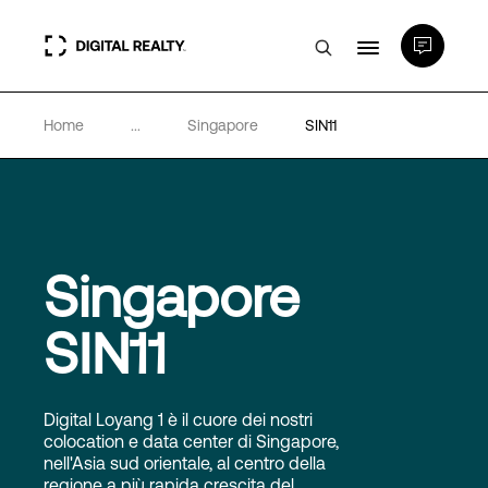
Home
...
Singapore
SIN11
Data center
PlatformDIGITAL®
Partner
Singapore
SIN11
Competenze e Risorse
Chi Siamo
Digital Loyang 1 è il cuore dei nostri
colocation e data center di Singapore,
nell'Asia sud orientale, al centro della
regione a più rapida crescita del
Language