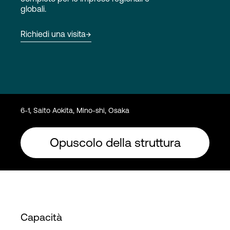
globali.
Accesso
Richiedi una visita
6-1, Saito Aokita, Mino-shi, Osaka
Opuscolo della struttura
Capacità