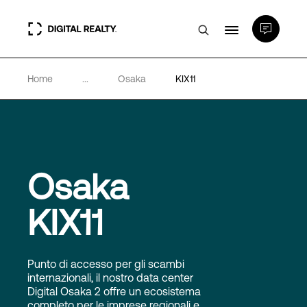
Home
...
Osaka
KIX11
Data center
PlatformDIGITAL®
Partner
Osaka
KIX11
Competenze e Risorse
Chi Siamo
Punto di accesso per gli scambi
internazionali, il nostro data center
Digital Osaka 2 offre un ecosistema
completo per le imprese regionali e
Language