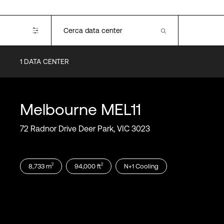
1
DATA CENTER
Certifications
SOC 1
SOC 2
Melbourne
MEL11
SOC 3
PCI DSS
72 Radnor Drive Deer Park, VIC 3023
ISO 9001
ISO 14001
ISO 27001
2
2
8,733
m
94,000
ft
N+1
Cooling