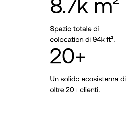
8.7k m²
Spazio totale di
colocation di 94k ft².
20+
Un solido ecosistema di
oltre 20+ clienti.