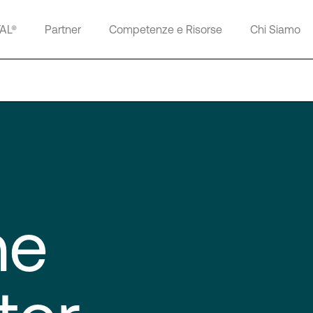
TAL®
Partner
Competenze e Risorse
Chi Siamo
ne