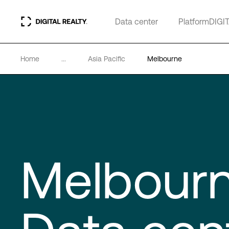
Data center
PlatformDIGI
Home
...
Asia Pacific
Melbourne
Melbour