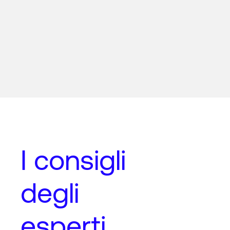
I
consigli
degli
esperti