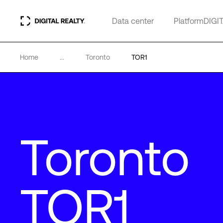
Data center
PlatformDIGI
Home
...
Toronto
TOR1
Toronto
TOR1