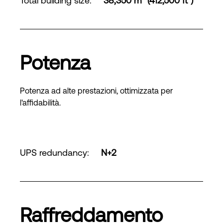
Total building size
:
38,350 m² (412,500 ft²)
Potenza
Potenza ad alte prestazioni, ottimizzata per
l'affidabilità.
UPS redundancy
:
N+2
Raffreddamento