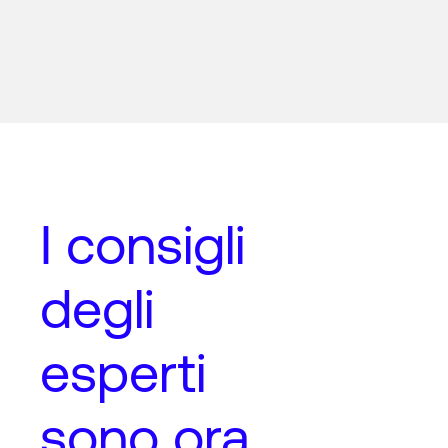
I
consigli
degli
esperti
sono ora