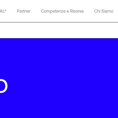
TAL®
Partner
Competenze e Risorse
Chi Siamo
o