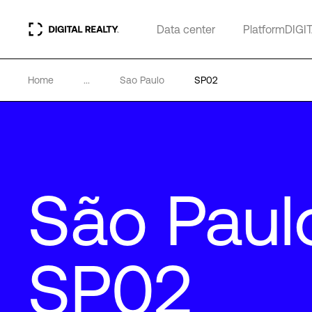
Data center
PlatformDIGI
Home
...
Sao Paulo
SP02
São Paul
SP02