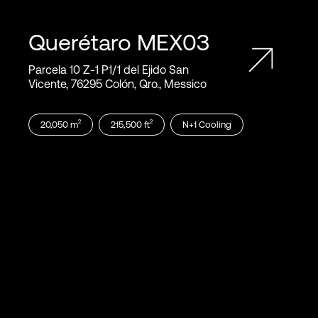
Querétaro
MEX03
Parcela 10 Z‑1 P1/1 del Ejido San
Vicente, 76295 Colón, Qro., Messico
2
2
20,050
m
215,500
ft
N+1
Cooling