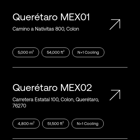
Querétaro
MEX01
Camino a Nativitas 800, Colon
2
2
5,000
m
54,000
ft
N+1
Cooling
Querétaro
MEX02
Carretera Estatal 100, Colon, Querétaro,
76270
2
2
4,800
m
51,500
ft
N+1
Cooling