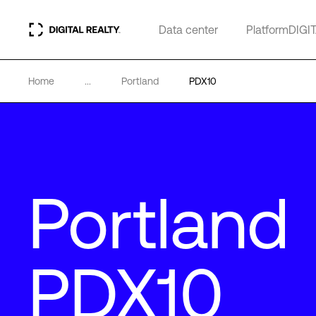
Data center
PlatformDIGI
Home
...
Portland
PDX10
Portland
PDX10