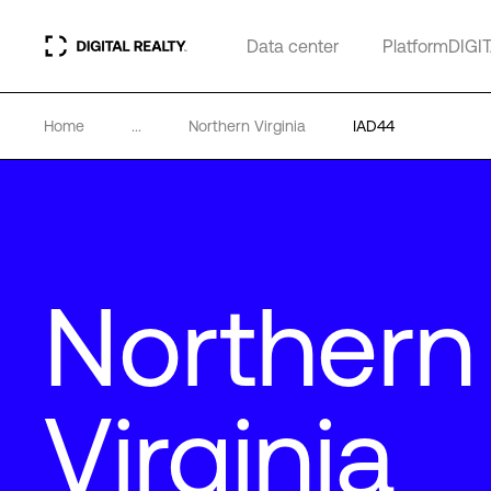
Data center
PlatformDIGI
Home
...
Northern Virginia
IAD44
Northern
Virginia