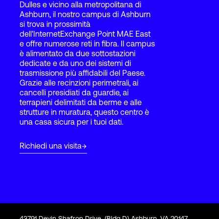
Dulles e vicino alla metropolitana di
Ashburn, il nostro campus di Ashburn
si trova in prossimità
Accesso
dell'InternetExchange Point MAE East
e offre numerose reti in fibra. Il campus
è alimentato da due sottostazioni
dedicate e da uno dei sistemi di
trasmissione più affidabili del Paese.
Grazie alle recinzioni perimetrali, ai
cancelli presidiati da guardie, ai
terrapieni delimitati da berme e alle
strutture in muratura, questo centro è
una casa sicura per i tuoi dati.
Richiedi una visita
43791 Devin Shafron Drive, (Bldg D) Ashburn, VA 20147