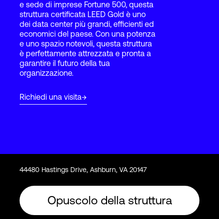
e sede di imprese Fortune 500, questa
struttura certificata LEED Gold è uno
dei data center più grandi, efficienti ed
Accesso
economici del paese. Con una potenza
e uno spazio notevoli, questa struttura
è perfettamente attrezzata e pronta a
garantire il futuro della tua
organizzazione.
Richiedi una visita
44480 Hastings Drive, Ashburn, VA 20147
Opuscolo della struttura