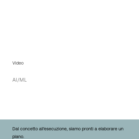
Video
AI/ML
Dal concetto all'esecuzione, siamo pronti a elaborare un
piano.