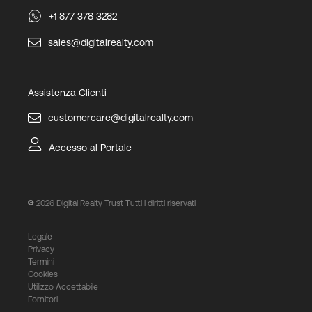
+1 877 378 3282
sales@digitalrealty.com
Assistenza Clienti
customercare@digitalrealty.com
Accesso al Portale
2026
Digital Realty Trust Tutti i diritti riservati
Legale
Privacy
Termini
Cookies
Utilizzo Accettabile
Fornitori