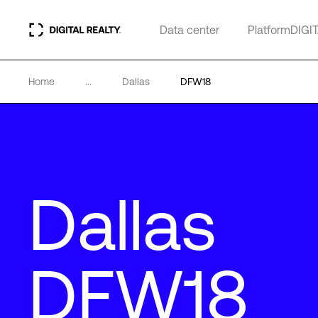
Data center
PlatformDIGI
Home
...
Dallas
DFW18
Dallas
DFW18