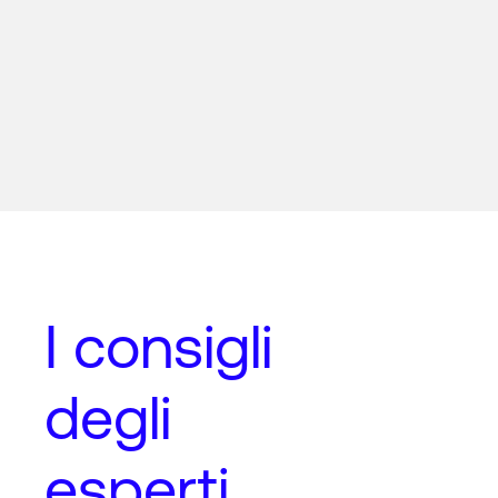
I
consigli
degli
esperti