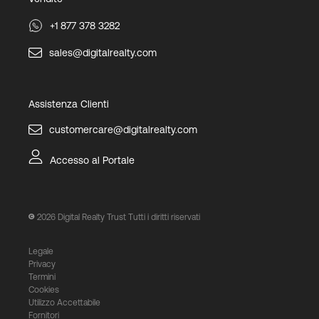
+1 877 378 3282
sales@digitalrealty.com
Assistenza Clienti
customercare@digitalrealty.com
Accesso al Portale
2026
Digital Realty Trust Tutti i diritti riservati
Legale
Privacy
Termini
Cookies
Utilizzo Accettabile
Fornitori