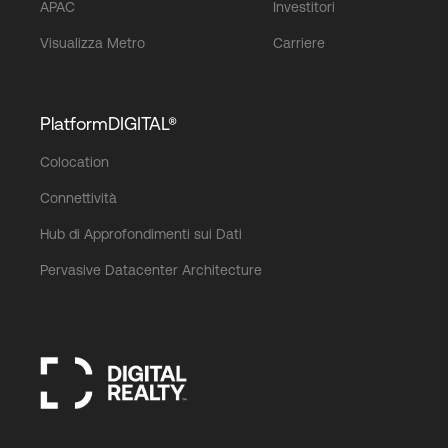
APAC
Investitori
Visualizza Metro
Carriere
PlatformDIGITAL®
Colocation
Connettività
Hub di Approfondimenti sui Dati
Pervasive Datacenter Architecture