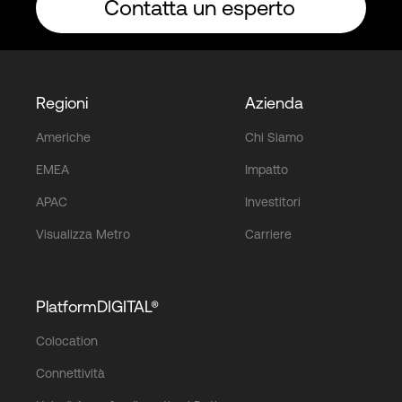
Contatta un esperto
Regioni
Azienda
Americhe
Chi Siamo
EMEA
Impatto
APAC
Investitori
Visualizza Metro
Carriere
PlatformDIGITAL®
Colocation
Connettività