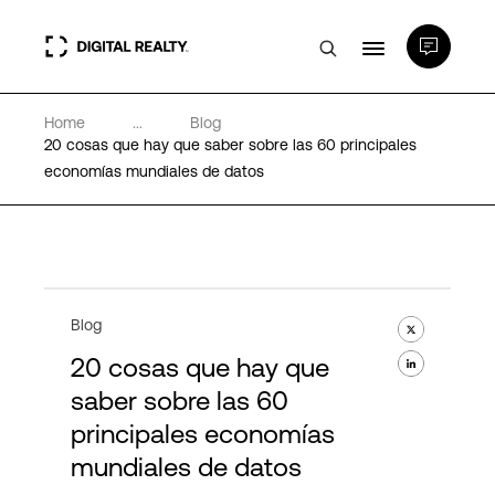
Home
...
Blog
Centros de Datos
20 cosas que hay que saber sobre las 60 principales
economías mundiales de datos
PlatformDIGITAL®
Partners
Blog
Experiencia y recursos
20 cosas que hay que
saber sobre las 60
Acerca de
principales economías
mundiales de datos
Language