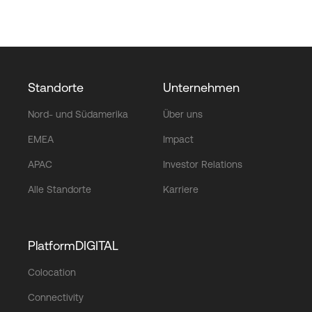
Standorte
Unternehmen
Nord- und Südamerika
Über uns
EMEA
Impact
APAC
Investor Relations
Alle Standorte
Karriere
PlatformDIGITAL
Colocation
Connectivity