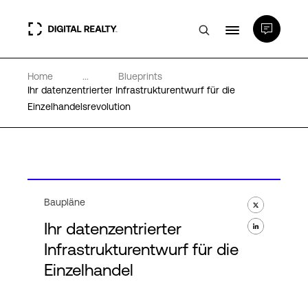
Home
...
Blueprints
Rechenzentren
Ihr datenzentrierter Infrastrukturentwurf für die
Einzelhandelsrevolution
PlatformDIGITAL®
Partner
Baupläne
Wissenswertes
Ihr datenzentrierter
Infrastrukturentwurf für die
Über uns
Einzelhandel
Language