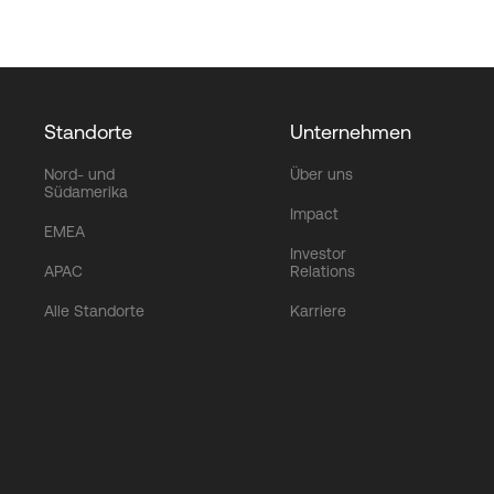
Standorte
Unternehmen
Nord- und
Über uns
Südamerika
Impact
EMEA
Investor
APAC
Relations
Alle Standorte
Karriere