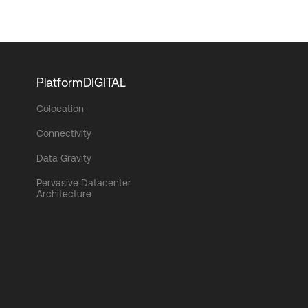
PlatformDIGITAL
Colocation
Connectivity
Data Gravity
Pervasive Datacenter
Architecture