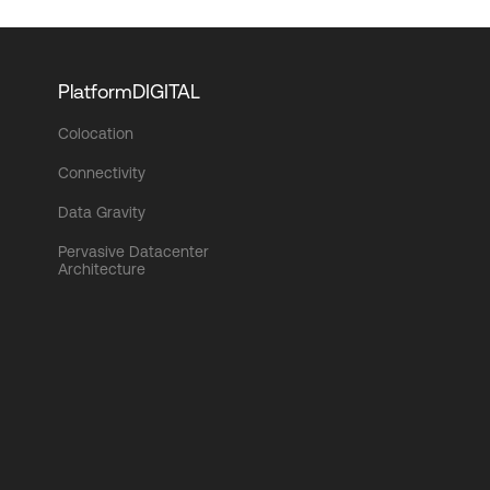
PlatformDIGITAL
Colocation
Connectivity
Data Gravity
Pervasive Datacenter
Architecture