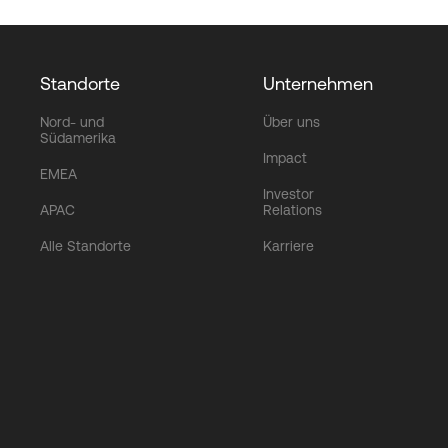
Standorte
Unternehmen
Nord- und
Über uns
Südamerika
Impact
EMEA
Investor
APAC
Relations
Alle Standorte
Karriere