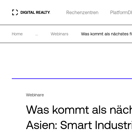
Rechenzentren
PlatformD
Home
...
Webinars
Was kommt als nächstes fü
Webinare
Was kommt als näch
Asien: Smart Indust