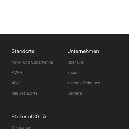
Standorte
Unternehmen
Nord- und Südamerika
Über uns
EMEA
Impact
APAC
Investor Relations
Alle Standorte
Karriere
PlatformDIGITAL
Colocation