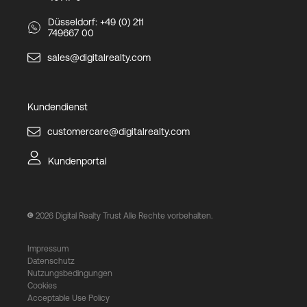
Düsseldorf: +49 (0) 211
749667 00
sales@digitalrealty.com
Kundendienst
customercare@digitalrealty.com
Kundenportal
2026
Digital Realty Trust Alle Rechte vorbehalten.
Impressum
Datenschutz
Nutzungsbedingungen
Cookies
Acceptable Use Policy