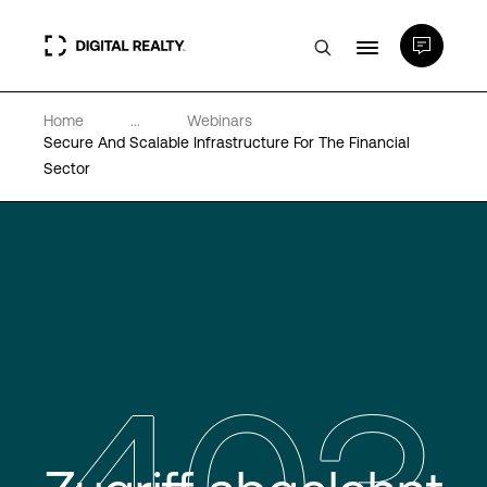
Home
...
Webinars
Rechenzentren
Secure And Scalable Infrastructure For The Financial
Sector
PlatformDIGITAL®
Partner
Wissenswertes
Über uns
Language