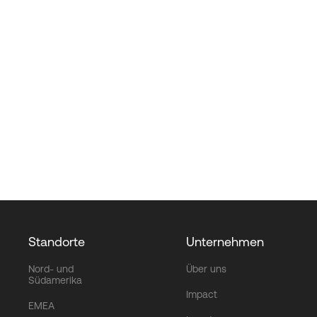
Standorte
Unternehmen
Nord- und
Über uns
Südamerika
Impact
EMEA