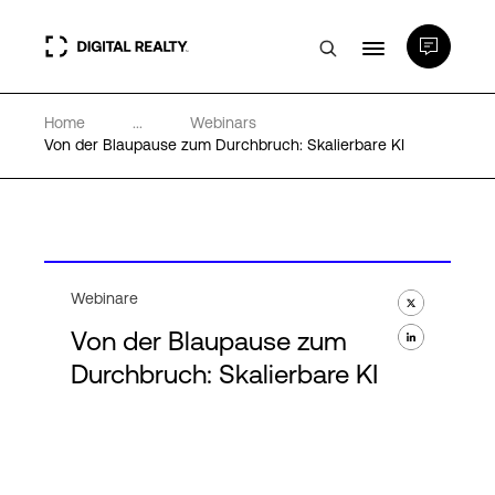
Home
...
Webinars
Rechenzentren
Von der Blaupause zum Durchbruch: Skalierbare KI
PlatformDIGITAL®
Partner
Webinare
Von der Blaupause zum
Wissenswertes
Durchbruch: Skalierbare KI
Über uns
Language