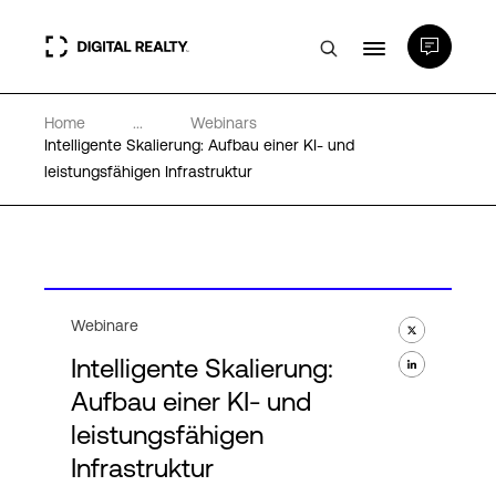
Home
...
Webinars
Rechenzentren
Intelligente Skalierung: Aufbau einer KI- und
leistungsfähigen Infrastruktur
PlatformDIGITAL®
Partner
Webinare
Wissenswertes
Intelligente Skalierung:
Aufbau einer KI- und
Über uns
leistungsfähigen
Infrastruktur
Language