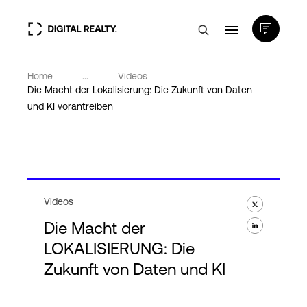
Home
...
Videos
Rechenzentren
Die Macht der Lokalisierung: Die Zukunft von Daten
und KI vorantreiben
PlatformDIGITAL®
Partner
Videos
Wissenswertes
Die Macht der
LOKALISIERUNG: Die
Über uns
Zukunft von Daten und KI
Language