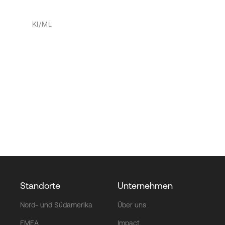
KI/ML
Standorte
Unternehmen
Nord- und Südamerika
Über uns
EMEA
Impact