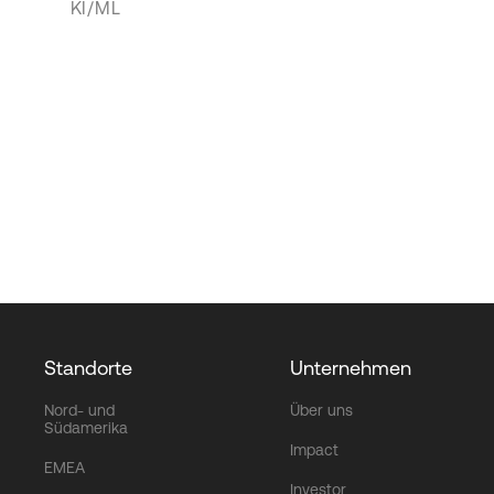
KI/ML
Standorte
Unternehmen
Nord- und
Über uns
Südamerika
Impact
EMEA
Investor