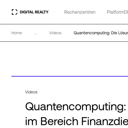
Rechenzentren
PlatformD
Home
...
Videos
Quantencomputing: Die Lösung
Videos
Quantencomputing: D
im Bereich Finanzdi