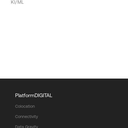
KI/ML
PlatformDIGITAL
Colocation
Connectivity
Data Gravity