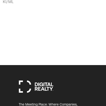
KI/ML
The Meeting Place: Where Companies,