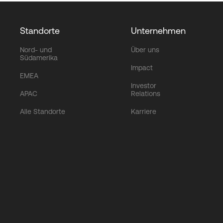
Standorte
Unternehmen
Nord- und
Über uns
Südamerika
Impact
EMEA
Investor
APAC
Relations
Alle Standorte
Karriere