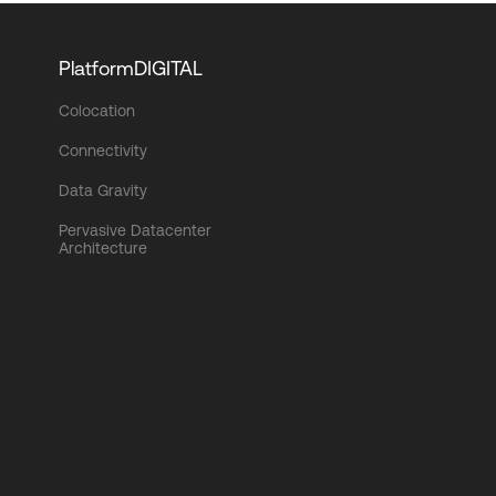
PlatformDIGITAL
Colocation
Connectivity
Data Gravity
Pervasive Datacenter
Architecture