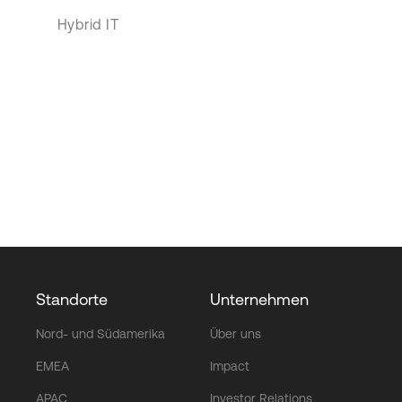
Hybrid IT
Standorte
Unternehmen
Nord- und Südamerika
Über uns
EMEA
Impact
APAC
Investor Relations