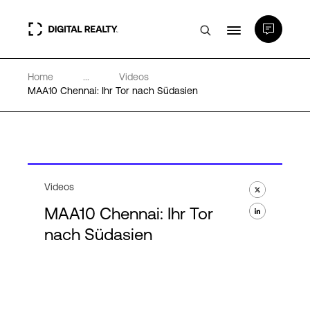
Home
...
Videos
Rechenzentren
MAA10 Chennai: Ihr Tor nach Südasien
PlatformDIGITAL®
Partner
Videos
MAA10 Chennai: Ihr Tor
Wissenswertes
nach Südasien
Über uns
Language