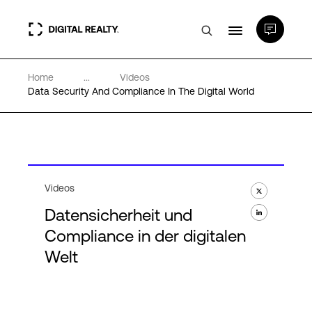
Home
...
Videos
Rechenzentren
Data Security And Compliance In The Digital World
PlatformDIGITAL®
Partner
Videos
Datensicherheit und
Wissenswertes
Compliance in der digitalen
Welt
Über uns
Language