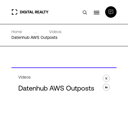
Home
...
Videos
Rechenzentren
Datenhub AWS Outposts
PlatformDIGITAL®
Partner
Videos
Datenhub AWS Outposts
Wissenswertes
Über uns
Language