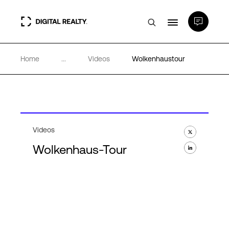
Home
...
Videos
Wolkenhaustour
Rechenzentren
PlatformDIGITAL®
Partner
Videos
Wolkenhaus-Tour
Wissenswertes
Über uns
Language