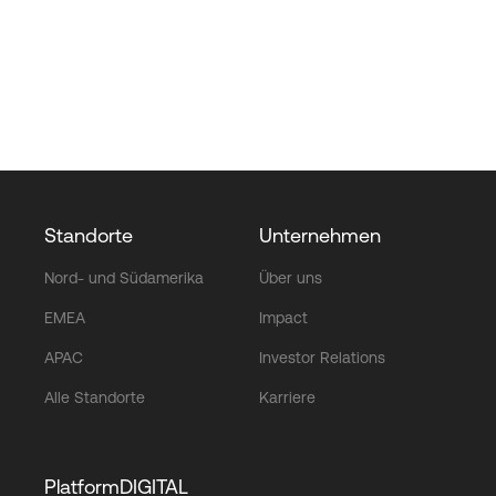
Standorte
Unternehmen
Nord- und Südamerika
Über uns
EMEA
Impact
APAC
Investor Relations
Alle Standorte
Karriere
PlatformDIGITAL