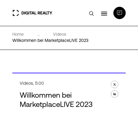
Home
...
Videos
Rechenzentren
Willkommen bei MarketplaceLIVE 2023
PlatformDIGITAL®
Partner
Videos
,
5:00
Willkommen bei
Wissenswertes
MarketplaceLIVE 2023
Über uns
Language