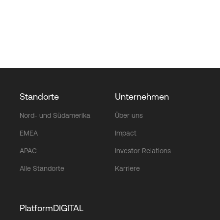
Standorte
Unternehmen
Nord- und Südamerika
Über uns
EMEA
Impact
APAC
Investor Relations
Alle Standorte
Karriere
PlatformDIGITAL