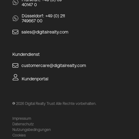
40147 0
Düsseldorf: +49 (0) 211
749667 00
sales@digitalrealty.com
Kundendienst
customercare@digitalrealty.com
Kundenportal
2026
Digital Realty Trust Alle Rechte vorbehalten.
Impressum
Datenschutz
Nutzungsbedingungen
Cookies