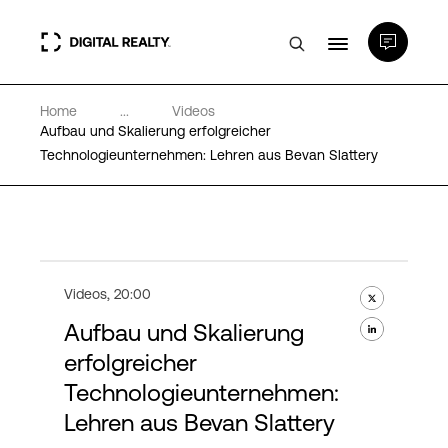
Home
...
Videos
Rechenzentren
Aufbau und Skalierung erfolgreicher
Technologieunternehmen: Lehren aus Bevan Slattery
PlatformDIGITAL®
Partner
Videos
,
20:00
Wissenswertes
Aufbau und Skalierung
erfolgreicher
Über uns
Technologieunternehmen:
Lehren aus Bevan Slattery
Language