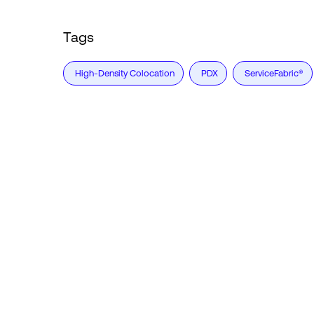
Tags
High-Density Colocation
PDX
ServiceFabric®