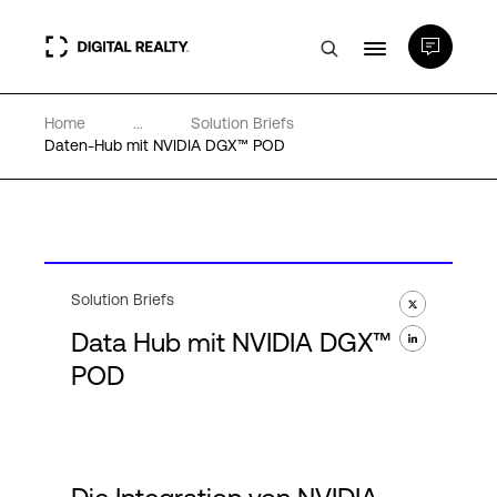
Home
...
Solution Briefs
Rechenzentren
Daten-Hub mit NVIDIA DGX™ POD
PlatformDIGITAL®
Partner
Solution Briefs
Data Hub mit NVIDIA DGX™
Wissenswertes
POD
Über uns
Language