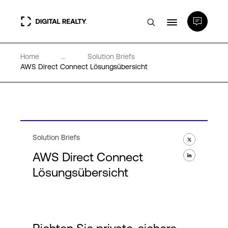
Home
...
Solution Briefs
Rechenzentren
AWS Direct Connect Lösungsübersicht
PlatformDIGITAL®
Partner
Solution Briefs
AWS Direct Connect
Wissenswertes
Lösungsübersicht
Über uns
Language